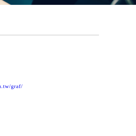
u.tw/graf/