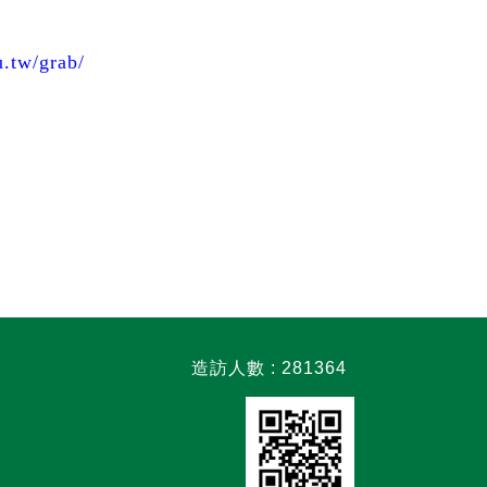
u.tw/grab/
造訪人數 : 281364