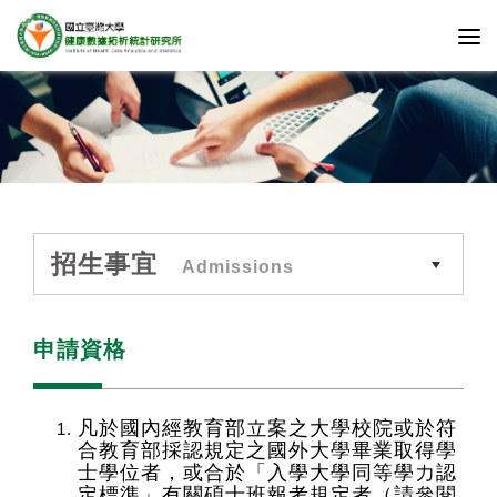
招生事宜
Admissions
申請資格
凡於國內經教育部立案之大學校院或於符
合教育部採認規定之國外大學畢業取得學
士學位者，或合於
「
入學大學同等學力認
定標準
」
有關碩士班報考規定者（請參閱