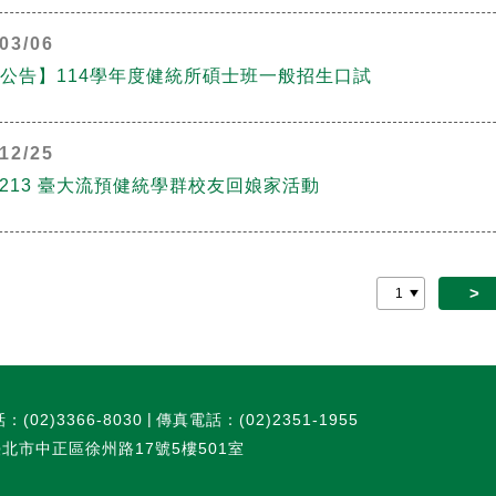
03/06
公告】114學年度健統所碩士班一般招生口試
12/25
41213 臺大流預健統學群校友回娘家活動
>
：(02)3366-8030
傳真電話：(02)2351-1955
臺北市中正區徐州路17號5樓501室