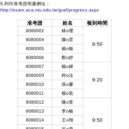
5.
列印准考證明書網址：
http://exam.aca.ntu.edu.tw/graf/progress.aspx
准考證
姓名
報到時間
8080002
林
o
瓔
8080004
陳
o
霓
8:50
8080005
楊
o
愉
8080006
鄭
o
妤
8080007
楊
o
嬋
8080009
柯
o
汝
9:20
8080010
張
o
馨
8080011
楊
o
筑
8080012
陳
o
萱
8080013
李
o
榆
9:50
8080014
王
o
翔
8080015
呂
o
蓉