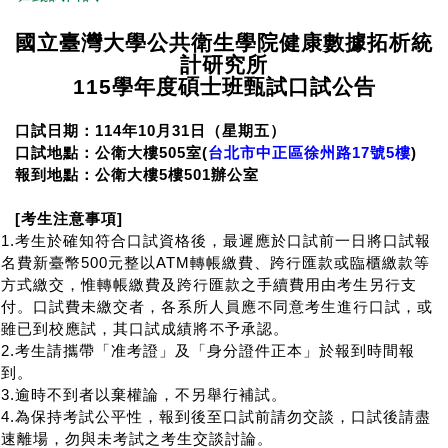
國立臺灣大學公共衛生學院健康數據拓析統
計研究所
115
學年度碩士班甄試口試公告
口試日期：
114
年
10
月
31
日（星期五）
口試地點：公衛大樓
50
5
室
(
台北市中正區徐州路17
號5
樓
)
報到地點：公衛大樓
5
樓
501
辦公室
[
考生注意事項
]
1.
考生於確知符合口試資格後，最遲應於口試前一日將口試報
名費新臺幣
500
元整以
ATM
轉帳繳費、跨行匯款或臨櫃繳款等
方式繳交，惟轉帳繳費及跨行匯款之手續費用由考生另行支
付。口試費未繳交者，各系所人員應不同意考生進行口試，或
雖已到校應試，其口試成績將不予承認。
2.
考生請攜帶「准考證」及「身分證件正本」於報到時間報
到。
3.
逾時不到者以棄權論，不另舉行補試。
4.
為保持考試公平性，報到後至口試前請勿交談，口試後請盡
速離場，勿與未考試之考生交談討論。