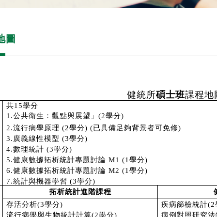
地圖
健統所
碩士班
課程地
共
15
學分
1.
公共衛生：觀點與展望」
(2
學分
)
2.
流行病學原理
(2
學分
) (
已具備足夠背景者可免修
)
3.
廣義線性模型
(3
學分
)
4.
數理統計
(3
學分
)
5.
健康數據拓析統計專題討論
M1 (1
學分
)
6.
健康數據拓析統計專題討論
M2 (1
學分
)
7.
統計與機器學習
(3
學分
)
拓析統計進階課程
存活分析(3學分)
疾病篩檢統計(2
流行病學與生物統計計算(2學分)
病例對照研究法特