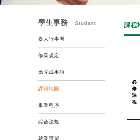
學生事務
Student
課程
臺大行事曆
修業規定
應完成事項
必
課程地圖
修
課
程
畢業程序
綜合法規
就業實習