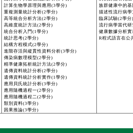
計算生物學原理與應用(3學分)
族群健康中的基
重複測量統計分析(2學分)
描述性流行病學方
高等統合分析方法(2學分)
臨床試驗(2學分
高維度統計方法(2學分)
流行病學當代研
統合分析入門(1學分)
健康數據分析實務
統計思考(2學分)
R程式語言在公
結構方程模式(2學分)
進階存活與縱貫性資料分析(3學分)
傳染病數理模型(2學分)
精準健康拓析統計方法(2學分)
遺傳資料統計分析(2學分)
遺傳資料統計分析實作(1學分)
應用貝氏統計分析(3學分)
應用隨機過程一(2學分)
應用隨機過程二(2學分)
類別資料(3學分)
因果推論
(3
學分
)