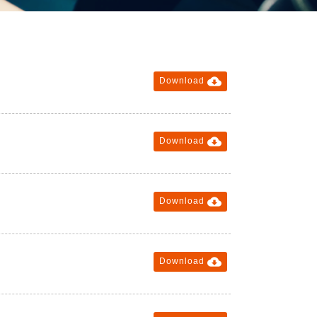

Download

Download

Download

Download