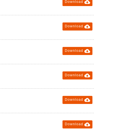

Download

Download

Download

Download

Download

Download